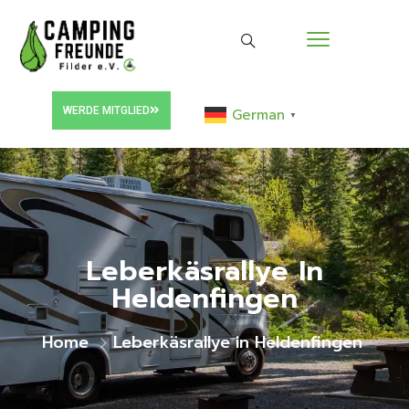
WERDE MITGLIED
German
▼
Leberkäsrallye In
Heldenfingen
Home
Leberkäsrallye in Heldenfingen